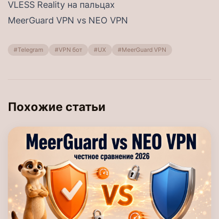
VLESS Reality на пальцах
MeerGuard VPN vs NEO VPN
#Telegram
#VPN бот
#UX
#MeerGuard VPN
Похожие статьи