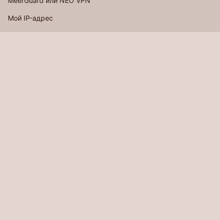
MeerGuard или NEO VPN
Мой IP-адрес
Тест на утечки
ПОДДЕРЖКА
Контакты
О нас
Личный кабинет
ПРАВОВАЯ ИНФОРМАЦИЯ
Политика конфиденциальности
Условия использования